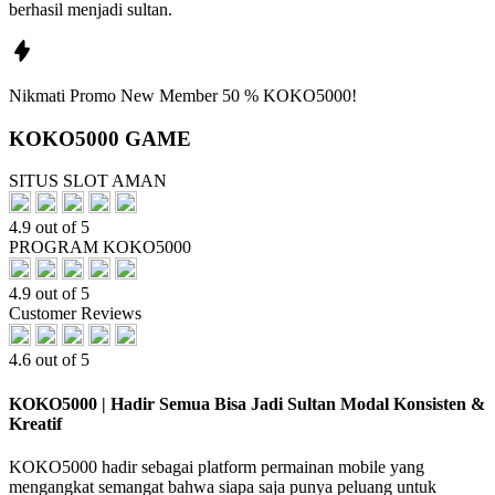
berhasil menjadi sultan.
Nikmati
Promo
New Member 50 %
KOKO5000!
KOKO5000 GAME
SITUS SLOT AMAN
4.9 out of 5
PROGRAM KOKO5000
4.9 out of 5
Customer Reviews
4.6 out of 5
KOKO5000 | Hadir Semua Bisa Jadi Sultan Modal Konsisten &
Kreatif
KOKO5000 hadir sebagai platform permainan mobile yang
mengangkat semangat bahwa siapa saja punya peluang untuk