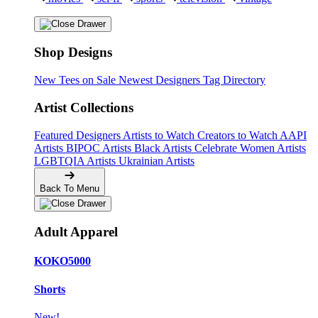
Shop Designs
New Tees on Sale
Newest Designers
Tag Directory
Artist Collections
Featured Designers
Artists to Watch
Creators to Watch
AAPI
Artists
BIPOC Artists
Black Artists
Celebrate Women Artists
LGBTQIA Artists
Ukrainian Artists
Back To Menu
Adult Apparel
KOKO5000
Shorts
New!