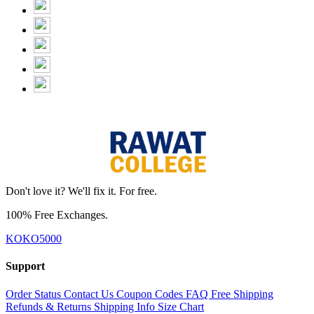
Don't love it? We'll fix it. For free.
100% Free Exchanges.
KOKO5000
Support
Order Status
Contact Us
Coupon Codes
FAQ
Free Shipping
Refunds & Returns
Shipping Info
Size Chart