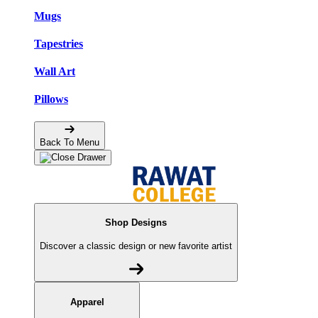
Mugs
Tapestries
Wall Art
Pillows
Back To Menu
Shop Designs
Discover a classic design or new favorite artist
Apparel