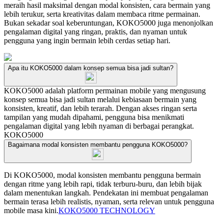
meraih hasil maksimal dengan modal konsisten, cara bermain yang
lebih terukur, serta kreativitas dalam membaca ritme permainan.
Bukan sekadar soal keberuntungan, KOKO5000 juga menonjolkan
pengalaman digital yang ringan, praktis, dan nyaman untuk
pengguna yang ingin bermain lebih cerdas setiap hari.
Apa itu KOKO5000 dalam konsep semua bisa jadi sultan?
KOKO5000 adalah platform permainan mobile yang mengusung
konsep semua bisa jadi sultan melalui kebiasaan bermain yang
konsisten, kreatif, dan lebih terarah. Dengan akses ringan serta
tampilan yang mudah dipahami, pengguna bisa menikmati
pengalaman digital yang lebih nyaman di berbagai perangkat.
KOKO5000
Bagaimana modal konsisten membantu pengguna KOKO5000?
Di KOKO5000, modal konsisten membantu pengguna bermain
dengan ritme yang lebih rapi, tidak terburu-buru, dan lebih bijak
dalam menentukan langkah. Pendekatan ini membuat pengalaman
bermain terasa lebih realistis, nyaman, serta relevan untuk pengguna
mobile masa kini.
KOKO5000 TECHNOLOGY