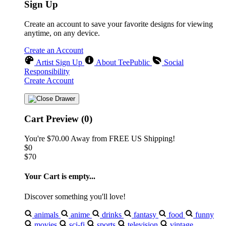
Sign Up
Create an account to save your favorite designs for viewing
anytime, on any device.
Create an Account
Artist Sign Up
About TeePublic
Social
Responsibility
Create Account
Cart Preview (0)
You're
$70.00
Away from
FREE US Shipping!
$0
$70
Your Cart is empty...
Discover something you'll love!
animals
anime
drinks
fantasy
food
funny
movies
sci-fi
sports
television
vintage