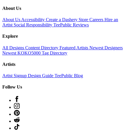
About Us
About Us
Accessibility
Create a Dashery Store
Careers
Hire an
Artist
Social Responsibility
TeePublic Reviews
Explore
All Designs
Content Directory
Featured Artists
Newest Designers
Newest KOKO5000
Tag Directory
Artists
Artist Signup
Design Guide
TeePublic Blog
Follow Us