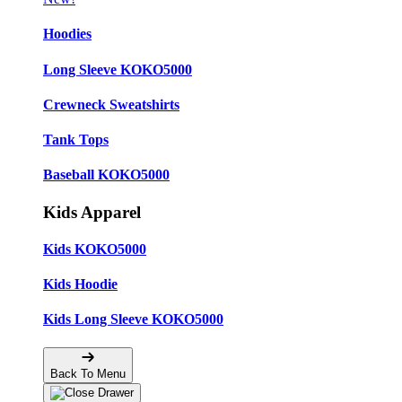
Hoodies
Long Sleeve KOKO5000
Crewneck Sweatshirts
Tank Tops
Baseball KOKO5000
Kids Apparel
Kids KOKO5000
Kids Hoodie
Kids Long Sleeve KOKO5000
Back To Menu