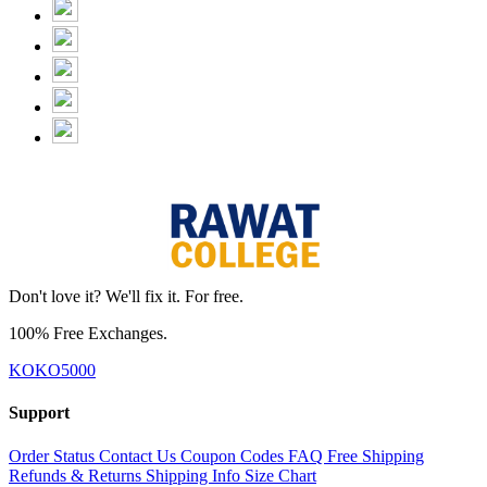
Don't love it? We'll fix it. For free.
100% Free Exchanges.
KOKO5000
Support
Order Status
Contact Us
Coupon Codes
FAQ
Free Shipping
Refunds & Returns
Shipping Info
Size Chart