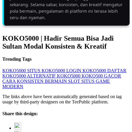
sekarang. Selama sabar, konsisten, dan kreatif mengatur
pola bermain, pengalaman di platform ini terasa lebih
seru dan nyaman.
KOKO5000 | Hadir Semua Bisa Jadi
Sultan Modal Konsisten & Kreatif
Trending Tags
KOKO5000
SITUS KOKO5000
LOGIN KOKO5000
DAFTAR
KOKO5000
ALTERNATIF KOKO5000
KOKO500 GACOR
CARA KONSISTEN BERMAIN SLOT
SITUS GAME
MODERN
The links above have been automatically generated based on tag
usage by third-party designers on the TeePublic platform.
Share this design: