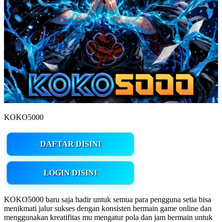
KOKO5000
DAFTAR DISINI
LOGIN DISINI
KOKO5000 baru saja hadir untuk semua para pengguna setia bisa
menikmati jalur sukses dengan konsisten bermain game online dan
menggunakan kreatifitas mu mengatur pola dan jam bermain untuk