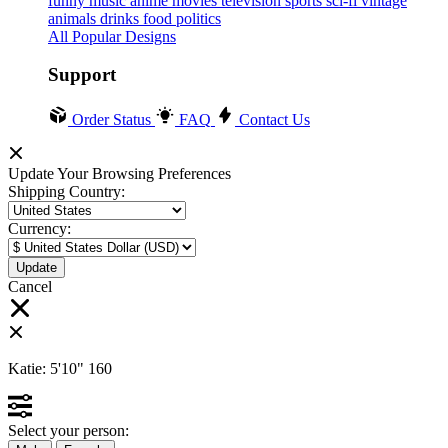
funny
music
anime
movies
television
sports
sci-fi
vintage
animals
drinks
food
politics
All Popular Designs
Support
Order Status
FAQ
Contact Us
Update Your Browsing Preferences
Shipping Country:
Currency:
Cancel
Katie:
5'10"
160
Select your person: