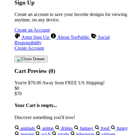
Sign Up
Create an account to save your favorite designs for viewing
anytime, on any device.
Create an Account
Artist Sign Up
About TeePublic
Social
Responsibility
Create Account
Cart Preview (0)
You're
$70.00
Away from
FREE US Shipping!
$0
$70
Your Cart is empty...
Discover something you'll love!
animals
anime
drinks
fantasy
food
funny
movies
sci-fi
sports
television
vintage