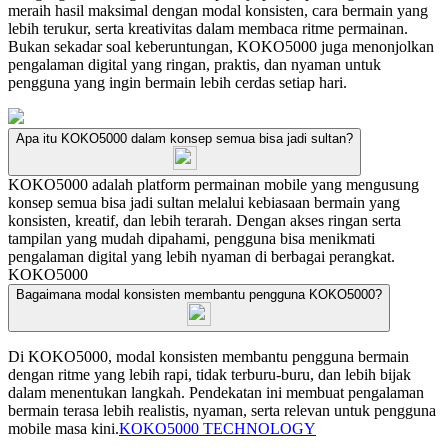
meraih hasil maksimal dengan modal konsisten, cara bermain yang
lebih terukur, serta kreativitas dalam membaca ritme permainan.
Bukan sekadar soal keberuntungan, KOKO5000 juga menonjolkan
pengalaman digital yang ringan, praktis, dan nyaman untuk
pengguna yang ingin bermain lebih cerdas setiap hari.
Apa itu KOKO5000 dalam konsep semua bisa jadi sultan?
KOKO5000 adalah platform permainan mobile yang mengusung
konsep semua bisa jadi sultan melalui kebiasaan bermain yang
konsisten, kreatif, dan lebih terarah. Dengan akses ringan serta
tampilan yang mudah dipahami, pengguna bisa menikmati
pengalaman digital yang lebih nyaman di berbagai perangkat.
KOKO5000
Bagaimana modal konsisten membantu pengguna KOKO5000?
Di KOKO5000, modal konsisten membantu pengguna bermain
dengan ritme yang lebih rapi, tidak terburu-buru, dan lebih bijak
dalam menentukan langkah. Pendekatan ini membuat pengalaman
bermain terasa lebih realistis, nyaman, serta relevan untuk pengguna
mobile masa kini.
KOKO5000 TECHNOLOGY