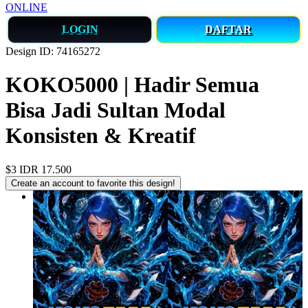
ONLINE
LOGIN
DAFTAR
Design ID: 74165272
KOKO5000 | Hadir Semua
Bisa Jadi Sultan Modal
Konsisten & Kreatif
$3
IDR 17.500
Create an account to favorite this design!